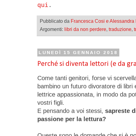
qui
.
Pubblicato da
Francesca Cosi e Alessandra
Argomenti:
libri da non perdere
,
traduzione
,
t
LUNEDÌ 15 GENNAIO 2018
Perché si diventa lettori (e da gra
Come tanti genitori, forse vi scervel
bambino un futuro divoratore di libri
lettrice appassionata, in modo da pote
vostri figli.
E pensando a voi stessi,
sapreste d
passione per la lettura?
Queste sono le domande che si è p