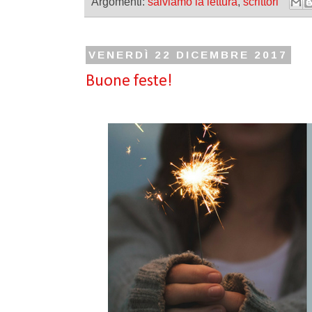
Argomenti:
salviamo la lettura
,
scrittori
VENERDÌ 22 DICEMBRE 2017
Buone feste!