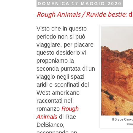
DOMENICA 17 MAGGIO 2020
Rough Animals / Ruvide bestie
: 
Visto che in questo
periodo non si può
viaggiare, per placare
questo desiderio vi
proponiamo la
seconda puntata di un
viaggio negli spazi
aridi e sconfinati del
West americano
raccontati nel
romanzo
Rough
Animals
di Rae
Il Bryce Canyo
DelBianco,
svol
accennando
en