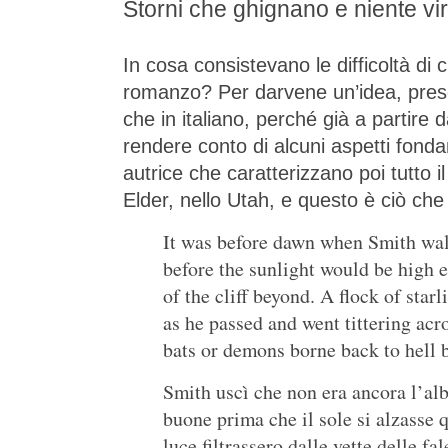
Storni che ghignano e niente vi
In cosa consistevano le difficoltà di 
romanzo? Per darvene un’idea, pre
che in italiano, perché già a partire d
rendere conto di alcuni aspetti fondam
autrice che caratterizzano poi tutto i
Elder, nello Utah, e questo è ciò ch
It was before dawn when Smith walk
before the sunlight would be high e
of the cliff beyond. A flock of star
as he passed and went tittering acr
bats or demons borne back to hell 
Smith uscì che non era ancora l’alb
buone prima che il sole si alzasse 
luce filtrassero dalle vette delle f