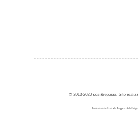
© 2010-2020 cosi&repossi. Sito reali
Professioniste di cui alla Legge n. 4 del 14 g