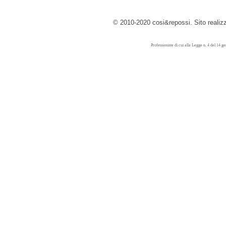
© 2010-2020 cosi&repossi. Sito reali
Professioniste di cui alla Legge n. 4 del 14 g