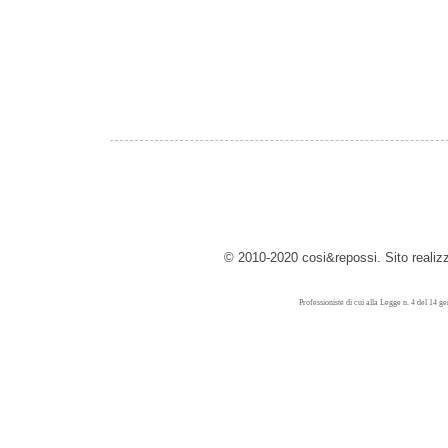
© 2010-2020 cosi&repossi. Sito reali
Professioniste di cui alla Legge n. 4 del 14 g