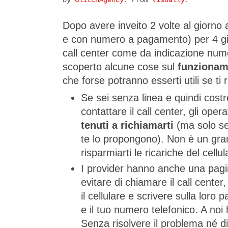
by
GlitchAgency
. From
Visually
.
Dopo avere inveito 2 volte al giorno 
e con numero a pagamento) per 4 giorn
call center come da indicazione nume
scoperto alcune cose sul
funzioname
che forse potranno esserti utili se ti 
Se sei senza linea e quindi costre
contattare il call center, gli opera
tenuti a richiamarti
(ma solo se 
te lo propongono). Non è un gr
risparmiarti le ricariche del cellul
I provider hanno anche una pag
evitare di chiamare il call center,
il cellulare e scrivere sulla loro
e il tuo numero telefonico. A no
Senza risolvere il problema né d