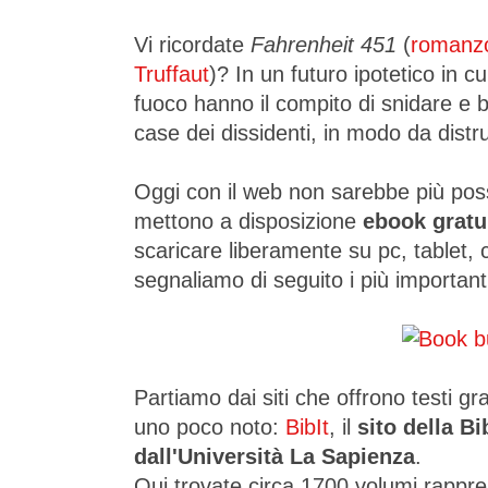
Vi ricordate
Fahrenheit 451
(
romanzo
Truffaut
)? In un futuro ipotetico in cui 
fuoco hanno il compito di snidare e br
case dei dissidenti, in modo da distr
Oggi con il web non sarebbe più possi
mettono a disposizione
ebook gratui
scaricare liberamente su pc, tablet, c
segnaliamo di seguito i più important
Partiamo dai siti che offrono testi gr
uno poco noto:
BibIt
, il
sito della Bi
dall'Università La Sapienza
.
Qui trovate circa 1700 volumi rappres