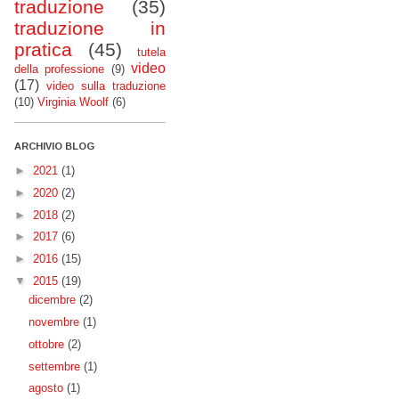
traduzione
(35)
traduzione in
pratica
(45)
tutela
video
della professione
(9)
(17)
video sulla traduzione
(10)
Virginia Woolf
(6)
ARCHIVIO BLOG
►
2021
(1)
►
2020
(2)
►
2018
(2)
►
2017
(6)
►
2016
(15)
▼
2015
(19)
dicembre
(2)
novembre
(1)
ottobre
(2)
settembre
(1)
agosto
(1)