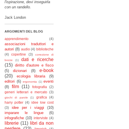
l'ispirazione, devi inseguirla
con un randello.
Jack London
ARGOMENTI DEL BLOG
apprendimento
(4)
associazioni traduttori e
autori
(8)
audio
(4)
biblioteche
(4)
copertine
(3)
correzione di
dati e ricerche
bozze
(1)
(15)
diritto d'autore e fisco
e-book
(5)
dizionari
(8)
(20)
ecologia libraria
(9)
editori
(6)
eventi
ergonomia
(1)
film
(11)
(8)
fotografia
(2)
generi letterari e mercato
(3)
grafica
(4)
giochi di parole
(1)
harry potter
(4)
idee low cost
idee per i viaggi
(10)
(3)
imparare le lingue
(6)
infografiche
(10)
interviste
(4)
librerie
(11)
libri da non
perdere
(23)
limerick
(4)