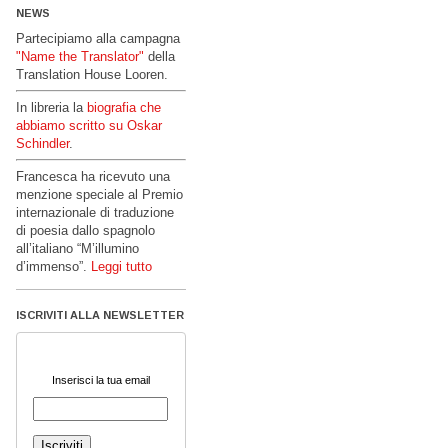
NEWS
Partecipiamo alla campagna
"Name the Translator"
della
Translation House Looren.
In libreria la
biografia che
abbiamo scritto su Oskar
Schindler
.
Francesca ha ricevuto una
menzione speciale al Premio
internazionale di traduzione
di poesia dallo spagnolo
all’italiano “M’illumino
d’immenso”.
Leggi tutto
ISCRIVITI ALLA NEWSLETTER
Inserisci la tua email