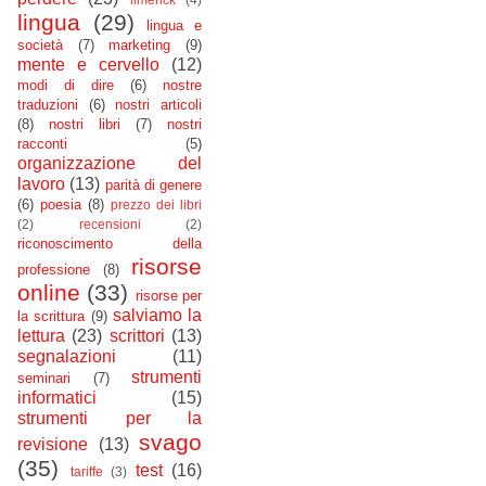
lingua
(29)
lingua e
società
(7)
marketing
(9)
mente e cervello
(12)
modi di dire
(6)
nostre
traduzioni
(6)
nostri articoli
(8)
nostri libri
(7)
nostri
racconti
(5)
organizzazione del
lavoro
(13)
parità di genere
(6)
poesia
(8)
prezzo dei libri
(2)
recensioni
(2)
riconoscimento della
risorse
professione
(8)
online
(33)
risorse per
salviamo la
la scrittura
(9)
lettura
(23)
scrittori
(13)
segnalazioni
(11)
strumenti
seminari
(7)
informatici
(15)
strumenti per la
svago
revisione
(13)
(35)
test
(16)
tariffe
(3)