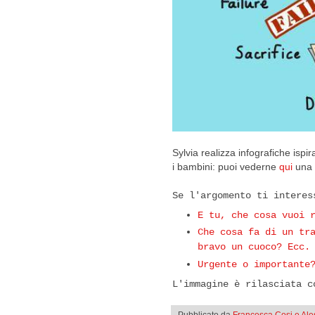
Sylvia realizza infografiche ispi
i bambini: puoi vederne
qui
una 
Se l'argomento ti intere
E tu, che cosa vuoi 
Che cosa fa di un tr
bravo un cuoco? Ecc.
Urgente o importante
L'immagine è rilasciata c
Pubblicato da
Francesca Cosi e Al