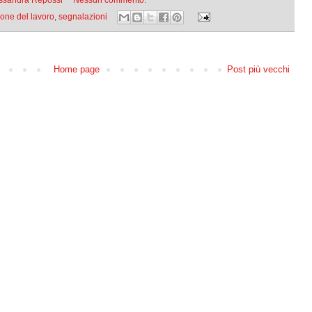
one del lavoro
,
segnalazioni
Home page
Post più vecchi