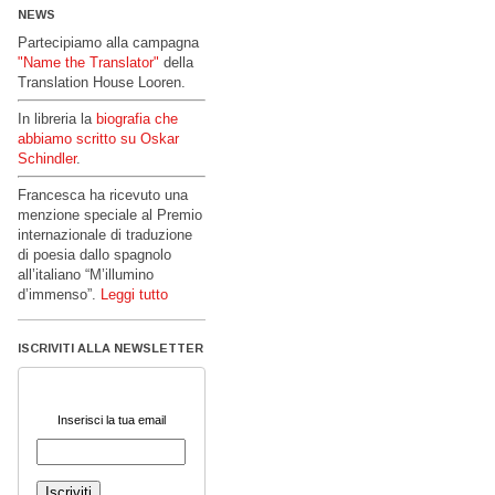
NEWS
Partecipiamo alla campagna
"Name the Translator"
della
Translation House Looren.
In libreria la
biografia che
abbiamo scritto su Oskar
Schindler
.
Francesca ha ricevuto una
menzione speciale al Premio
internazionale di traduzione
di poesia dallo spagnolo
all’italiano “M’illumino
d’immenso”.
Leggi tutto
ISCRIVITI ALLA NEWSLETTER
Inserisci la tua email