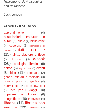
l'ispirazione, devi inseguirla
con un randello.
Jack London
ARGOMENTI DEL BLOG
apprendimento
(4)
associazioni traduttori e
autori
(8)
audio
(4)
biblioteche
(4)
copertine
(3)
correzione di
dati e ricerche
bozze
(1)
(15)
diritto d'autore e fisco
e-book
(5)
dizionari
(8)
(20)
ecologia libraria
(9)
editori
(6)
eventi
ergonomia
(1)
film
(11)
(8)
fotografia
(2)
generi letterari e mercato
(3)
grafica
(4)
giochi di parole
(1)
harry potter
(4)
idee low cost
idee per i viaggi
(10)
(3)
imparare le lingue
(6)
infografiche
(10)
interviste
(4)
librerie
(11)
libri da non
perdere
(23)
limerick
(4)