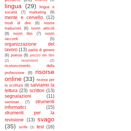
lingua
(29)
lingua e
società
(7)
marketing
(9)
mente e cervello
(12)
modi di dire
(6)
nostre
traduzioni
(6)
nostri articoli
(8)
nostri libri
(7)
nostri
racconti
(5)
organizzazione del
lavoro
(13)
parità di genere
(6)
poesia
(8)
prezzo dei libri
(2)
recensioni
(2)
riconoscimento della
risorse
professione
(8)
online
(33)
risorse per
salviamo la
la scrittura
(9)
lettura
(23)
scrittori
(13)
segnalazioni
(11)
strumenti
seminari
(7)
informatici
(15)
strumenti per la
svago
revisione
(13)
(35)
test
(16)
tariffe
(3)