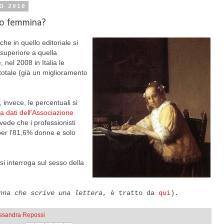
O 2010
 o femmina?
e in quello editoriale si
superiore a quella
, nel 2008 in Italia le
totale (già un miglioramento
, invece, le percentuali si
a dati dell'Associazione
vede che i professionisti
per l'81,6% donne e solo
si interroga sul sesso della
nna che scrive una lettera
, è tratto da
qui
).
essandra Repossi