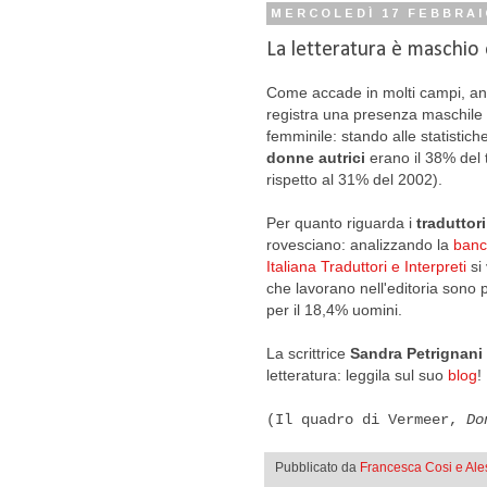
MERCOLEDÌ 17 FEBBRAI
La letteratura è maschio
Come accade in molti campi, anch
registra una presenza maschile 
femminile: stando alle statistiche
donne autrici
erano il 38% del 
rispetto al 31% del 2002).
Per quanto riguarda i
traduttori
rovesciano: analizzando la
banc
Italiana Traduttori e Interpreti
si 
che lavorano nell'editoria sono 
per il 18,4% uomini.
La scrittrice
Sandra Petrignani
letteratura: leggila sul suo
blog
!
(Il quadro di Vermeer,
Do
Pubblicato da
Francesca Cosi e Al