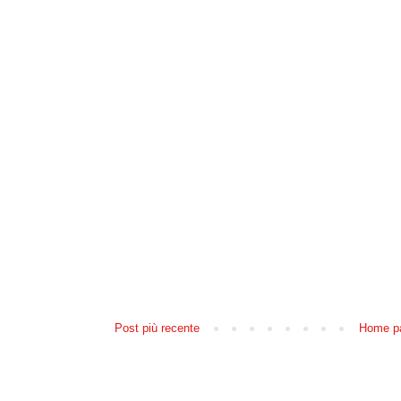
Post più recente
Home p