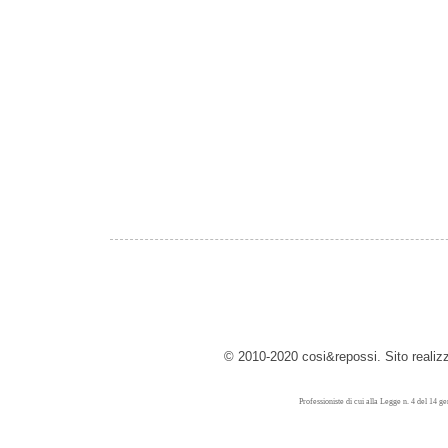
© 2010-2020 cosi&repossi. Sito reali
Professioniste di cui alla Legge n. 4 del 14 g