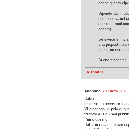
anche questo dip
Dipende dal modo 
possono scambiar
semplice mail con 
parlato).
Se invece si invi
una proposta più d
prima, un eventual
Buone proposte!
Rispondi
Anonimo
20 marzo 2015 a
Salve,
innanzitutto apprezzo molto
Vi propongo un paio di que
tradotto e (sic!) mai pubbli
Primo quesito:
Dalla mia sia pur breve es