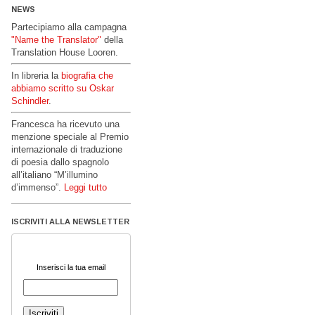
NEWS
Partecipiamo alla campagna
"Name the Translator"
della
Translation House Looren.
In libreria la
biografia che
abbiamo scritto su Oskar
Schindler
.
Francesca ha ricevuto una
menzione speciale al Premio
internazionale di traduzione
di poesia dallo spagnolo
all’italiano “M’illumino
d’immenso”.
Leggi tutto
ISCRIVITI ALLA NEWSLETTER
Inserisci la tua email