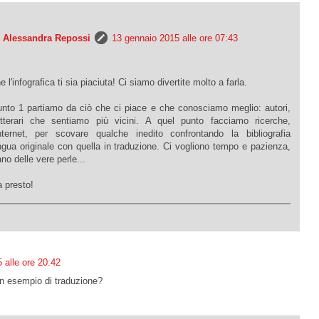
e Alessandra Repossi
13 gennaio 2015 alle ore 07:43
l'infografica ti sia piaciuta! Ci siamo divertite molto a farla.
punto 1 partiamo da ciò che ci piace e che conosciamo meglio: autori,
letterari che sentiamo più vicini. A quel punto facciamo ricerche,
nternet, per scovare qualche inedito confrontando la bibliografia
lingua originale con quella in traduzione. Ci vogliono tempo e pazienza,
no delle vere perle...
 presto!
 alle ore 20:42
n esempio di traduzione?