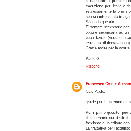
al traduttore di prendere co
traduzione per l'Italia e d
espressamente la previsio
non sia interessato (magari 
Secondo quesito:
E' sempre necessario per un
oppure secondaria ad un al
buoni lavoro (vouchers) co
tetto max di ricavo/annuo).
Grazie molte per la vostra 
Paolo G.
Rispondi
Francesca Cosi e Alessa
Ciao Paolo,
grazie per il tuo commento
Per il primo quesito, può s
di informarsi sui diritti 
facciamo a un editore con 
La trattativa per l'acquist