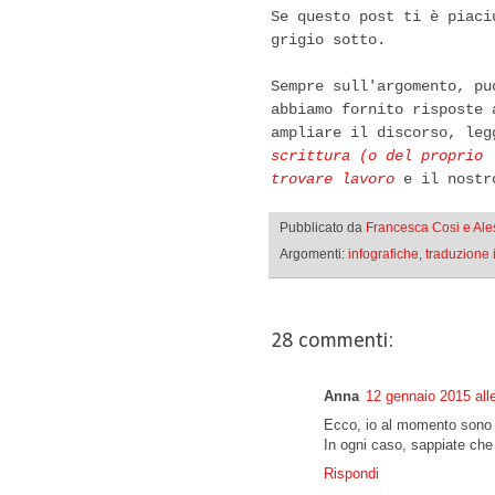
Se questo post ti è piac
grigio sotto.
Sempre sull'argomento, pu
abbiamo fornito risposte 
ampliare il discorso, le
scrittura (o del proprio 
trovare lavoro
e il nost
Pubblicato da
Francesca Cosi e Al
Argomenti:
infografiche
,
traduzione 
28 commenti:
Anna
12 gennaio 2015 all
Ecco, io al momento sono f
In ogni caso, sappiate che 
Rispondi