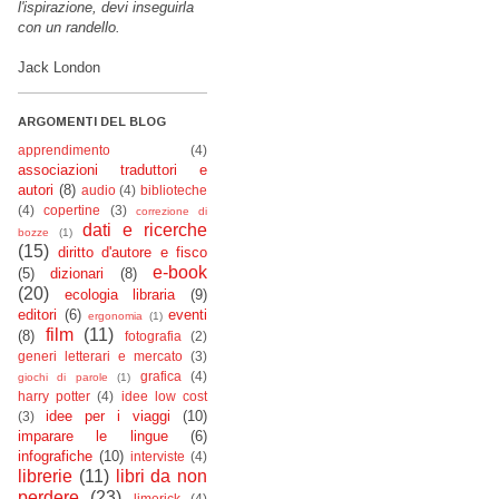
l'ispirazione, devi inseguirla
con un randello.
Jack London
ARGOMENTI DEL BLOG
apprendimento
(4)
associazioni traduttori e
autori
(8)
audio
(4)
biblioteche
(4)
copertine
(3)
correzione di
dati e ricerche
bozze
(1)
(15)
diritto d'autore e fisco
e-book
(5)
dizionari
(8)
(20)
ecologia libraria
(9)
editori
(6)
eventi
ergonomia
(1)
film
(11)
(8)
fotografia
(2)
generi letterari e mercato
(3)
grafica
(4)
giochi di parole
(1)
harry potter
(4)
idee low cost
idee per i viaggi
(10)
(3)
imparare le lingue
(6)
infografiche
(10)
interviste
(4)
librerie
(11)
libri da non
perdere
(23)
limerick
(4)