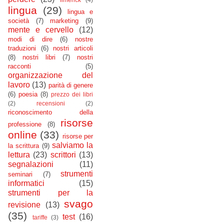
lingua
(29)
lingua e
società
(7)
marketing
(9)
mente e cervello
(12)
modi di dire
(6)
nostre
traduzioni
(6)
nostri articoli
(8)
nostri libri
(7)
nostri
racconti
(5)
organizzazione del
lavoro
(13)
parità di genere
(6)
poesia
(8)
prezzo dei libri
(2)
recensioni
(2)
riconoscimento della
risorse
professione
(8)
online
(33)
risorse per
salviamo la
la scrittura
(9)
lettura
(23)
scrittori
(13)
segnalazioni
(11)
strumenti
seminari
(7)
informatici
(15)
strumenti per la
svago
revisione
(13)
(35)
test
(16)
tariffe
(3)