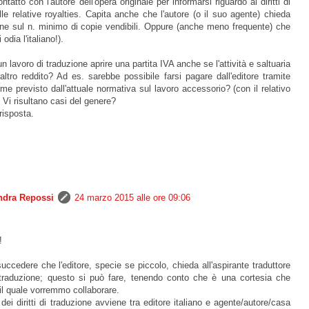
ntatto con l'autore dell'opera originale per informarsi riguardo ai diritti di
elle relative royalties. Capita anche che l'autore (o il suo agente) chieda
ne sul n. minimo di copie vendibili. Oppure (anche meno frequente) che
odia l'italiano!).
 lavoro di traduzione aprire una partita IVA anche se l'attività e saltuaria
tro reddito? Ad es. sarebbe possibile farsi pagare dall'editore tramite
me previsto dall'attuale normativa sul lavoro accessorio? (con il relativo
 Vi risultano casi del genere?
risposta.
ndra Repossi
24 marzo 2015 alle ore 09:06
!
uccedere che l'editore, specie se piccolo, chieda all'aspirante traduttore
di traduzione; questo si può fare, tenendo conto che è una cortesia che
il quale vorremmo collaborare.
o dei diritti di traduzione avviene tra editore italiano e agente/autore/casa