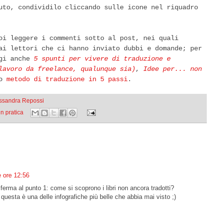
iuto,
condividilo cliccando sulle icone nel riquadro
oi leggere i commenti sotto al post, nei quali
ai lettori che ci hanno inviato dubbi e domande; per
ggi anche
5 spunti per vivere di traduzione e
lavoro da freelance, qualunque sia)
,
Idee per... non
ro
metodo di traduzione in 5 passi
.
essandra Repossi
in pratica
e ore 12:56
erma al punto 1: come si scoprono i libri non ancora tradotti?
questa è una delle infografiche più belle che abbia mai visto ;)