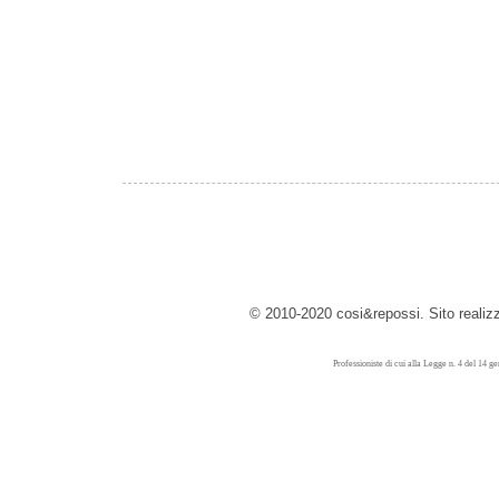
© 2010-2020 cosi&repossi. Sito reali
Professioniste di cui alla Legge n. 4 del 14 g