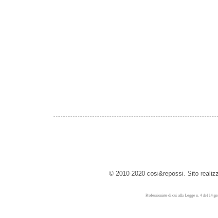
© 2010-2020 cosi&repossi. Sito reali
Professioniste di cui alla Legge n. 4 del 14 g