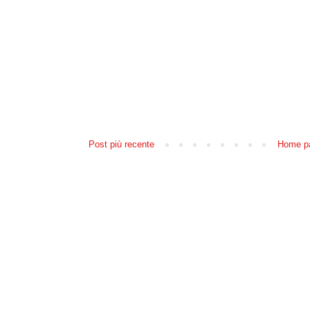
Post più recente
Home p