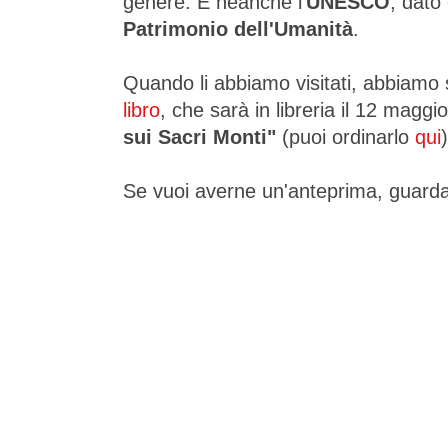
genere. E neanche l'
UNESCO
, dato
Patrimonio dell'Umanità
.
Quando li abbiamo visitati, abbiamo 
libro
, che sarà in libreria il 12 maggi
sui Sacri Monti"
(puoi ordinarlo
qui
)
Se vuoi averne un'anteprima, guarda 