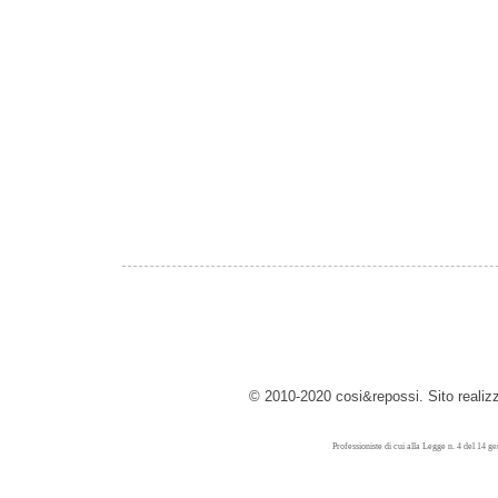
© 2010-2020 cosi&repossi. Sito reali
Professioniste di cui alla Legge n. 4 del 14 g