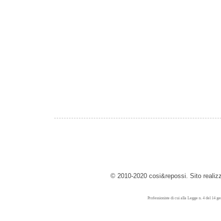
© 2010-2020 cosi&repossi. Sito reali
Professioniste di cui alla Legge n. 4 del 14 g