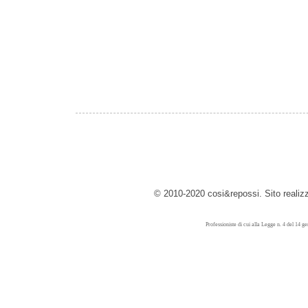
© 2010-2020 cosi&repossi. Sito reali
Professioniste di cui alla Legge n. 4 del 14 g