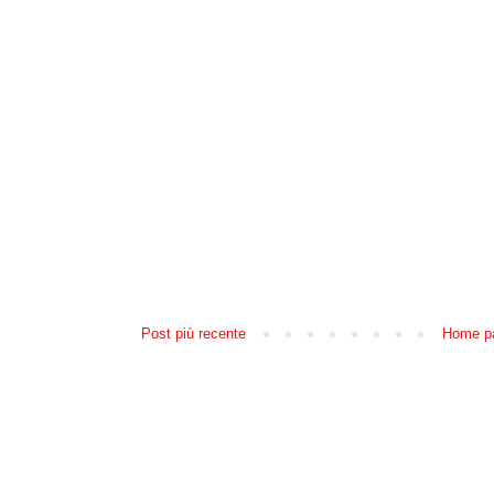
Post più recente
Home p