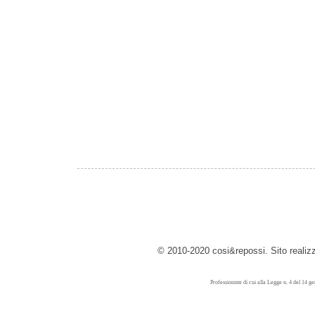
© 2010-2020 cosi&repossi. Sito reali
Professioniste di cui alla Legge n. 4 del 14 g