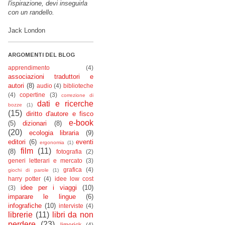
l'ispirazione, devi inseguirla
con un randello.
Jack London
ARGOMENTI DEL BLOG
apprendimento
(4)
associazioni traduttori e
autori
(8)
audio
(4)
biblioteche
(4)
copertine
(3)
correzione di
dati e ricerche
bozze
(1)
(15)
diritto d'autore e fisco
e-book
(5)
dizionari
(8)
(20)
ecologia libraria
(9)
editori
(6)
eventi
ergonomia
(1)
film
(11)
(8)
fotografia
(2)
generi letterari e mercato
(3)
grafica
(4)
giochi di parole
(1)
harry potter
(4)
idee low cost
idee per i viaggi
(10)
(3)
imparare le lingue
(6)
infografiche
(10)
interviste
(4)
librerie
(11)
libri da non
perdere
(23)
limerick
(4)