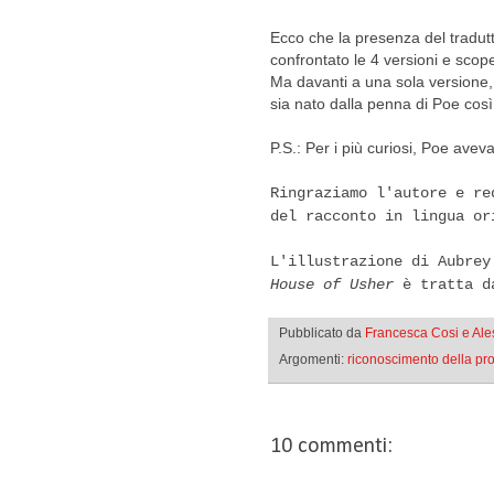
Ecco che la presenza del tradu
confrontato le 4 versioni e scop
Ma davanti a una sola versione, c
sia nato dalla penna di Poe cos
P.S.: Per i più curiosi, Poe aveva
Ringraziamo l'autore e r
del racconto in lingua or
L'illustrazione di Aubre
House of Usher
è tratta 
Pubblicato da
Francesca Cosi e Al
Argomenti:
riconoscimento della pr
10 commenti: