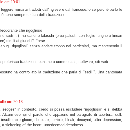
lle ore 19:01
 leggere romanzi tradotti dall'inglese e dal francese,forse perché parlo le
é sono sempre critica della traduzione.
leodorante che rigoglioso
o sedili :-( ma carici o falaschi (erbe palustri con foglie lunghe e lineari
ee) simili ai giunchi? Forse.
cespugli rigogliosi" senza andare troppo nei particolari, ma mantenendo il
 io preferisco traduzioni tecniche o commerciali, software, siti web.
suno ha controllato la traduzione che parla di "sedili". Una cantonata
alle ore 20:13
k sedges" in contesto, credo si possa escludere "rigoglioso" e si debba
. Alcuni esempi di parole che appaiono nel paragrafo di apertura: dull,
 insufferable gloom, desolate, terrible, bleak, decayed, utter depression,
, a sickening of the heart, unredeemed dreariness...