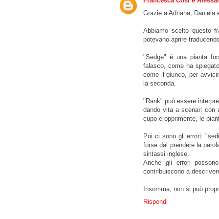
Francesca Cosi e Alessa
Grazie a Adriana, Daniela 
Abbiamo scelto questo fra
potevano aprire traducendo
"Sedge" è una pianta fors
falasco, come ha spiegato 
come il giunco, per avvicin
la seconda.
"Rank" può essere interpre
dando vita a scenari con a
cupo e opprimente, le pian
Poi ci sono gli errori: "se
forse dal prendere la parola
sintassi inglese.
Anche gli errori possono 
contribuiscono a descrivere
Insomma, non si può proprio 
Rispondi