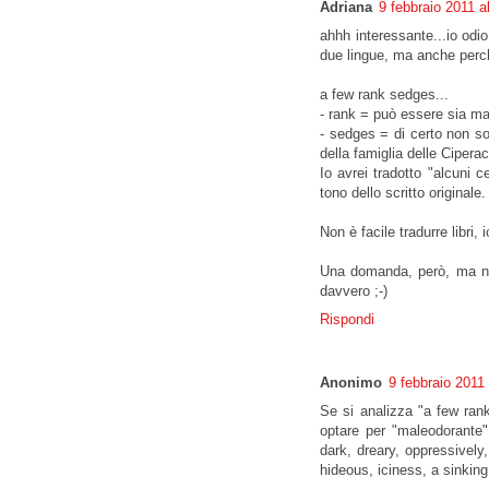
Adriana
9 febbraio 2011 a
ahhh interessante...io odio
due lingue, ma anche perch
a few rank sedges...
- rank = può essere sia ma
- sedges = di certo non son
della famiglia delle Ciperac
Io avrei tradotto "alcuni 
tono dello scritto originale.
Non è facile tradurre libri,
Una domanda, però, ma nes
davvero ;-)
Rispondi
Anonimo
9 febbraio 2011 
Se si analizza "a few ran
optare per "maleodorante"
dark, dreary, oppressively,
hideous, iciness, a sinking