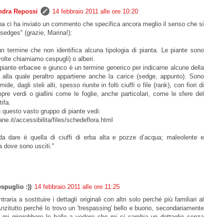
ndra Repossi
14 febbraio 2011 alle ore 10:20
ina ci ha inviato un commento che specifica ancora meglio il senso che si
sedges" (grazie, Marina!):
n termine che non identifica alcuna tipologia di pianta. Le piante sono
 volte chiamiamo cespugli) o alberi.
i piante erbacee e giunco è un termine generico per indicarne alcune della
, alla quale peraltro appartiene anche la carice (sedge, appunto). Sono
 dagli steli alti, spesso riunite in folti ciuffi o file (rank), con fiori di
e verdi o giallini come le foglie, anche particolari, come le sfere del
tifa.
 questo vasto gruppo di piante vedi:
e.it/accessibilita/files/schedeflora.html
 da dare è quella di ciuffi di erba alta e pozze d’acqua; maleolente e
a dove sono usciti."
spuglio :))
14 febbraio 2011 alle ore 11:25
aria a sostituire i dettagli originali con altri solo perché più familiari al
Anzitutto perché lo trovo un 'trespassing' bello e buono, secondariamente
 mi girerebbero le balle a vedere che mi si cambia un dettaglio senza