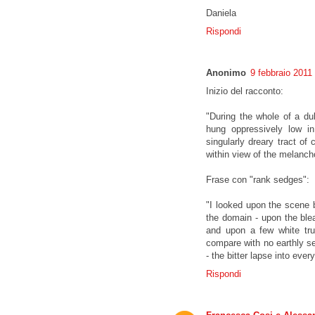
Daniela
Rispondi
Anonimo
9 febbraio 2011 
Inizio del racconto:
"During the whole of a du
hung oppressively low i
singularly dreary tract of
within view of the melanc
Frase con "rank sedges":
"I looked upon the scene 
the domain - upon the ble
and upon a few white tru
compare with no earthly se
- the bitter lapse into ever
Rispondi