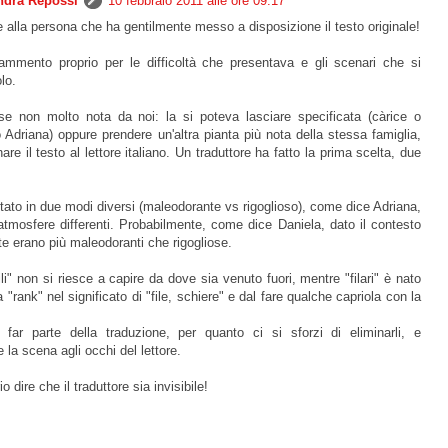
ndra Repossi
10 febbraio 2011 alle ore 09:17
e alla persona che ha gentilmente messo a disposizione il testo originale!
mmento proprio per le difficoltà che presentava e gli scenari che si
lo.
e non molto nota da noi: la si poteva lasciare specificata (càrice o
Adriana) oppure prendere un'altra pianta più nota della stessa famiglia,
are il testo al lettore italiano. Un traduttore ha fatto la prima scelta, due
tato in due modi diversi (maleodorante vs rigoglioso), come dice Adriana,
tmosfere differenti. Probabilmente, come dice Daniela, dato il contesto
te erano più maleodoranti che rigogliose.
dili" non si riesce a capire da dove sia venuto fuori, mentre "filari" è nato
 "rank" nel significato di "file, schiere" e dal fare qualche capriola con la
far parte della traduzione, per quanto ci si sforzi di eliminarli, e
 la scena agli occhi del lettore.
dire che il traduttore sia invisibile!