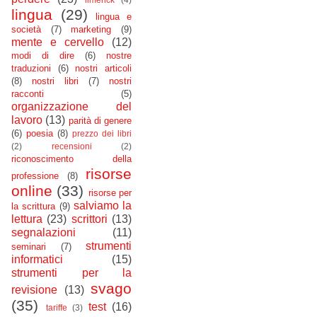
lingua
(29)
lingua e
società
(7)
marketing
(9)
mente e cervello
(12)
modi di dire
(6)
nostre
traduzioni
(6)
nostri articoli
(8)
nostri libri
(7)
nostri
racconti
(5)
organizzazione del
lavoro
(13)
parità di genere
(6)
poesia
(8)
prezzo dei libri
(2)
recensioni
(2)
riconoscimento della
risorse
professione
(8)
online
(33)
risorse per
salviamo la
la scrittura
(9)
lettura
(23)
scrittori
(13)
segnalazioni
(11)
strumenti
seminari
(7)
informatici
(15)
strumenti per la
svago
revisione
(13)
(35)
test
(16)
tariffe
(3)