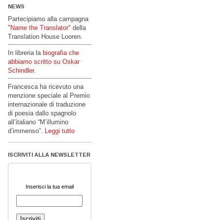
NEWS
Partecipiamo alla campagna
"Name the Translator"
della
Translation House Looren.
In libreria la
biografia che
abbiamo scritto su Oskar
Schindler
.
Francesca ha ricevuto una
menzione speciale al Premio
internazionale di traduzione
di poesia dallo spagnolo
all’italiano “M’illumino
d’immenso”.
Leggi tutto
ISCRIVITI ALLA NEWSLETTER
Inserisci la tua email