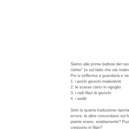
Siamo alle prime battute del rac
Usher" (e sul fatto che sia malin
Poi si sofferma a guardarla e ve
1. i pochi giunchi maleolenti
2. le scarse càrici in rigoglio
3. i radi filari di giunchi
4. i sedili.
Solo la quarta traduzione riporta
errore; le altre concordano sul 
piante erano, esattamente? Puzz
crescono in filari?