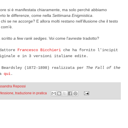
ttore si è manifestata chiaramente, ma solo perché abbiamo
erto le differenze, come nella
Settimana Enigmistica
.
hi se ne accorge? E allora molti restano nell'illusione che il testo
ì com'è.
 scritto
a few rank sedges
. Voi come l'avreste tradotto?
edattore
Francesco Bicchieri
che ha fornito l'incipit
iginale e in 3 versioni italiane edite.
y Beardsley (1872-1898) realizzata per
The Fall of the
da
qui
.
essandra Repossi
ofessione
,
traduzione in pratica