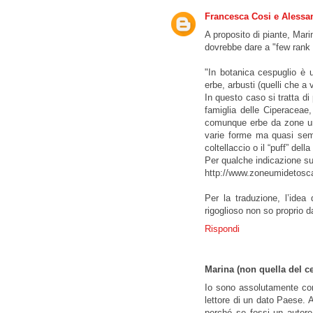
Francesca Cosi e Alessa
A proposito di piante, Mar
dovrebbe dare a "few rank 
"In botanica cespuglio è u
erbe, arbusti (quelli che a
In questo caso si tratta d
famiglia delle Ciperaceae
comunque erbe da zone umide,
varie forme ma quasi sempr
coltellaccio o il “puff” della 
Per qualche indicazione su
http://www.zoneumidetoscan
Per la traduzione, l’idea
rigoglioso non so proprio d
Rispondi
Marina (non quella del ce
Io sono assolutamente contr
lettore di un dato Paese. 
perché se fossi un autore